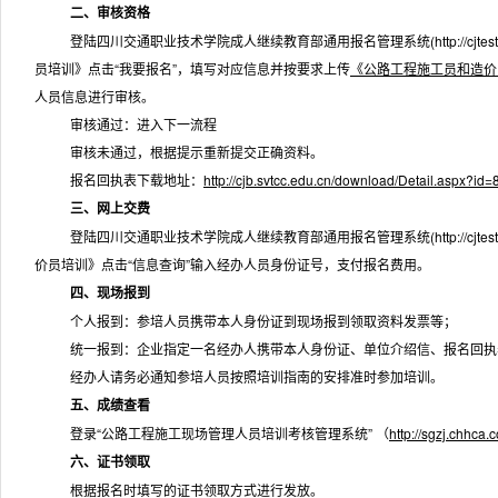
二、审核资格
登陆四川交通职业技术学院成人继续教育部通用报名管理系统
(
http://cjte
员培训》点击“我要报名”，填写对应信息并按要求上传
《公路工程施工员和造价
人员信息进行审核。
审核通过：进入下一流程
审核未通过，根据提示重新提交正确资料。
报名回执表下载地址：
http://cjb.svtcc.edu.cn/download/Detail.aspx?id=
三、网上交费
登陆四川交通职业技术学院成人继续教育部通用报名管理系统
(
http://cjte
价员培训》点击“信息查询”输入经办人员身份证号，支付报名费用。
四、现场报到
个人报到：参培人员携带本人身份证到现场报到领取资料发票等；
统一报到：企业指定一名经办人携带本人身份证、单位介绍信、报名回执
经办人请务必通知参培人员按照培训指南的安排准时参加培训。
五、成绩查看
登录“公路工程施工现场管理人员培训考核管理系统” （
http://sgzj.chhca.
六、证书领取
根据报名时填写的证书领取方式进行发放。